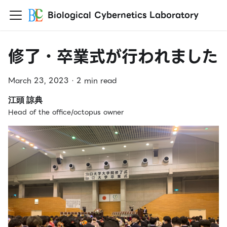
Biological Cybernetics Laboratory
修了・卒業式が行われました
March 23, 2023
·
2 min read
江頭 諒典
Head of the office/octopus owner