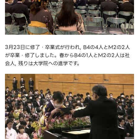
3月23日に修了・卒業式が行われ, B4の4人とM2の2人
が卒業・修了しました。春からB4の1人とM2の2人は社
会人, 残りは大学院への進学です。