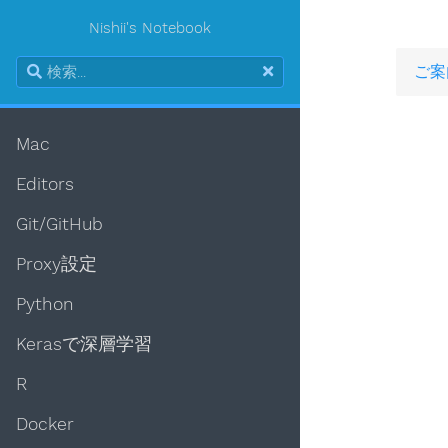
Nishii's Notebook
ご案
Mac
Editors
Git/GitHub
Proxy設定
Python
Kerasで深層学習
R
Docker