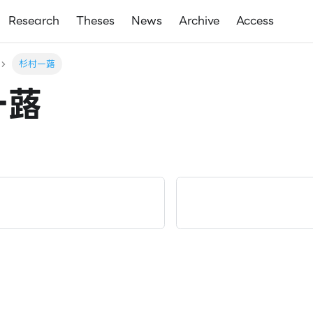
Research
Theses
News
Archive
Access
杉村一蕗
一蕗