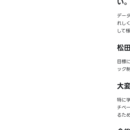
い
デー
れし
して
松
目標
ック
大
特に
チベ
るた