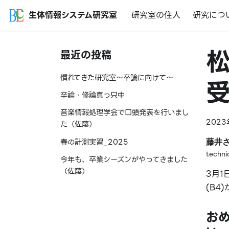
生体情報システム研究室
研究室の住人
研究につ
最近の投稿
慣れてきた研究室〜卒論に向けて〜
卒論・修論真っ只中
音楽情報処理学会で口頭発表を行いまし
2023
た（佐藤）
春の計測実習_2025
藤井
techni
今年も、卒業シーズンがやってきました
（佐藤）
3月1
(B4
お