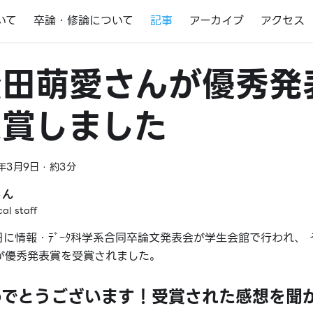
いて
卒論・修論について
記事
アーカイブ
アクセス
松田萌愛さんが優秀発
受賞しました
年3月9日
·
約3分
さん
cal staff
日に情報・ﾃﾞｰﾀ科学系合同卒論文発表会が学生会館で行われ、
)が優秀発表賞を受賞されました。
めでとうございます！受賞された感想を聞