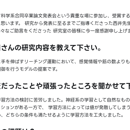
。
タ科学系合同卒業論文発表会という貴重な場に参加し、受賞す
く思います。 研究から発表に至るまでご指導くださった西井先
様々なご助言をくださった 研究室の皆様に今一度感謝申し上げ
田さんの研究内容を教えて下さい。
に手を伸ばすリーチング運動において、感覚情報や筋の数よりも
制御を行うモデルの提案です。
変だったことや頑張ったところを聞かせて
学習方法の検討に苦労しました。神経系の学習として自然なもの
ーションがある一方で、 学習方法によっては値が発散してしま
め、どちらの条件も満たせるように学習方法を工夫しました。