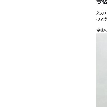
今
入力
のよ
今後