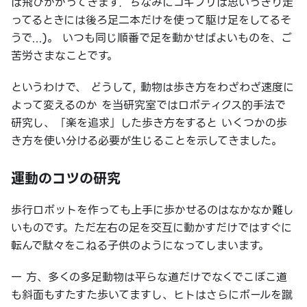
は飛びかかってきます．ちなみにゴキブリは思いっきり走
ってるときには後ろ足二本だけを使って駆け足をしてるそ
うで...)。 いつも同じ順番で足を動かせばよいものを、ご
苦労さまなことです。
というわけで、 どうして, 動物は歩き方をわざわざ速度に
よって変えるのか を当研究室ではロボティクス的手法で
研究し、「楽を追求」した歩き方をすると いくつかの歩
き方を使い分ける必要が生じることを示してきました。
運動のコツの研究
歩行ロボットを作っても上手に歩かせるのはなかなか難し
いものです。ただ左右の足を交互に動かすだけではすぐに
転んで駄々をこねる子供のようになってしまいます。
一 方、多くの多足動物は平らな道だけでなくでこぼこ道
も斜面もすたすた歩いてますし、ヒトはさらにボールを蹴