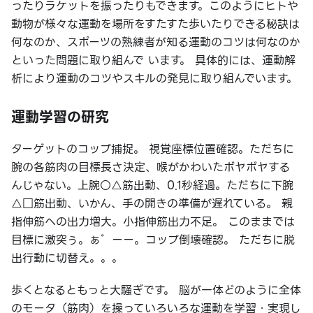
ったりラケットを振ったりもできます。このようにヒトや
動物が様々な運動を場所をすたすた歩いたりできる秘訣は
何なのか、スポーツの熟練者が知る運動のコツは何なのか
といった問題に取り組んで います。 具体的には、運動解
析により運動のコツやスキルの発見に取り組んでいます。
運動学習の研究
ターゲットのコップ捕捉。 視覚座標位置確認。ただちに
腕の各筋肉の目標長さ決定、喉がかわいたボヤボヤする
んじゃない。上腕○△筋出動、0.1秒経過。ただちに下腕
△□筋出動、いかん、手の開きの準備が遅れている。 親
指伸筋への出力増大。小指伸筋出力不足。 このままでは
目標に激突ぅ。ぁ゛ーー。コップ倒壊確認。 ただちに脱
出行動に切替え。。。
歩くとなるともっと大騒ぎです。 脳が一体どのように全体
のモータ（筋肉）を操っていろいろな運動を学習・実現し